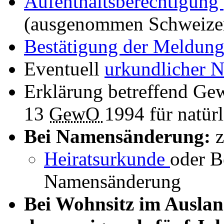
Aufenthaltsberechtigung
(ausgenommen Schweizer
Bestätigung der Meldun
Eventuell
urkundlicher 
Erklärung betreffend Ge
13
GewO
1994 für natür
Bei Namensänderung:
z
Heiratsurkunde
oder B
Namensänderung
Bei Wohnsitz im Ausla