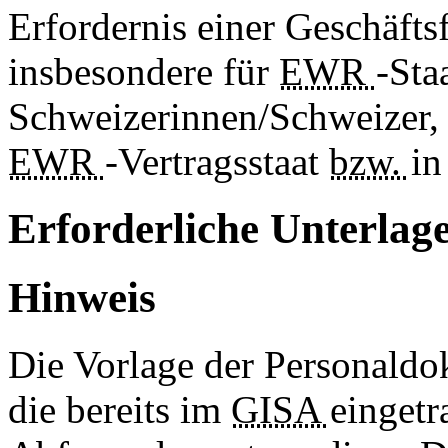
Erfordernis einer Geschäftsf
insbesondere für
EWR
-Sta
Schweizerinnen/Schweizer, 
EWR
-Vertragsstaat
bzw.
in
Erforderliche Unterlag
Hinweis
Die Vorlage der Personaldok
die bereits im
GISA
eingetr