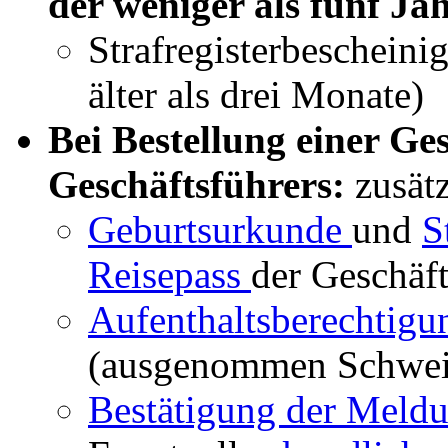
der weniger als fünf Ja
Strafregisterbescheini
älter als drei Monate)
Bei Bestellung einer Ge
Geschäftsführers:
zusät
Geburtsurkunde
und
S
Reisepass
der Geschäft
Aufenthaltsberechtig
(ausgenommen Schwei
Bestätigung der Meld