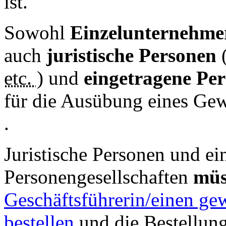
ist.
Sowohl
Einzelunternehme
auch
juristische Personen
etc.
) und
eingetragene Pe
für die Ausübung eines Ge
.
Juristische Personen und ei
Personengesellschaften
mü
Geschäftsführerin/einen ge
bestellen
und die Bestellung