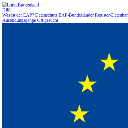
Hilfe
Was ist der EAP?
Datenschutz
EAP-Bundesländer
Register-Datenba
Ausbildungsgänge
Oft gesucht