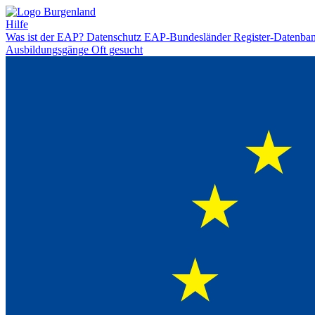
Hilfe
Was ist der EAP?
Datenschutz
EAP-Bundesländer
Register-Datenba
Ausbildungsgänge
Oft gesucht