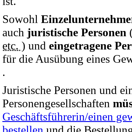
ist.
Sowohl
Einzelunternehme
auch
juristische Personen
etc.
) und
eingetragene Pe
für die Ausübung eines Ge
.
Juristische Personen und ei
Personengesellschaften
mü
Geschäftsführerin/einen ge
bestellen
und die Bestellung