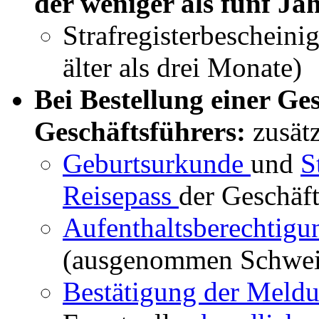
der weniger als fünf Ja
Strafregisterbescheini
älter als drei Monate)
Bei Bestellung einer Ge
Geschäftsführers:
zusät
Geburtsurkunde
und
S
Reisepass
der Geschäft
Aufenthaltsberechtig
(ausgenommen Schwei
Bestätigung der Meld