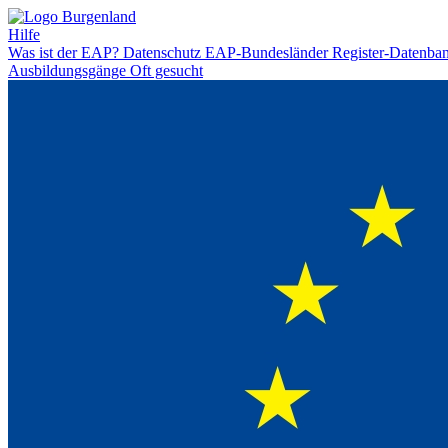
Hilfe
Was ist der EAP?
Datenschutz
EAP-Bundesländer
Register-Datenba
Ausbildungsgänge
Oft gesucht