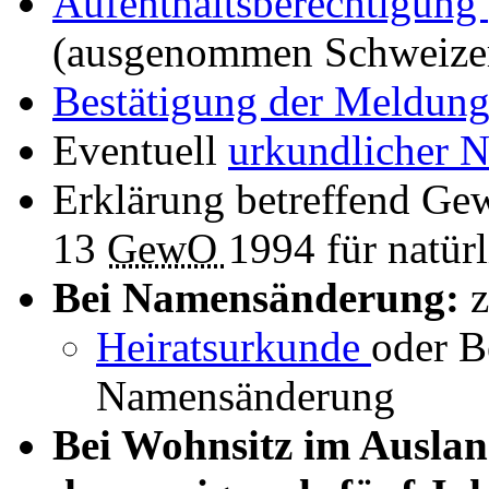
Aufenthaltsberechtigung
(ausgenommen Schweizer
Bestätigung der Meldun
Eventuell
urkundlicher 
Erklärung betreffend Ge
13
GewO
1994 für natür
Bei Namensänderung:
z
Heiratsurkunde
oder B
Namensänderung
Bei Wohnsitz im Ausla