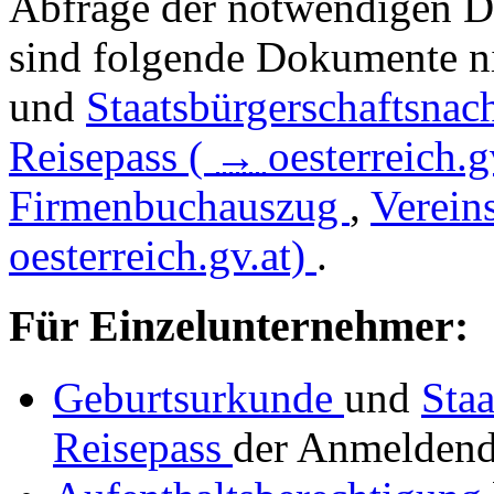
Abfrage der notwendigen D
sind folgende Dokumente n
und
Staatsbürgerschaftsnac
Reisepass (
→
oesterreich.g
Firmenbuchauszug
,
Verein
oesterreich.gv.at)
.
Für Einzelunternehmer:
Geburtsurkunde
und
Sta
Reisepass
der Anmelden