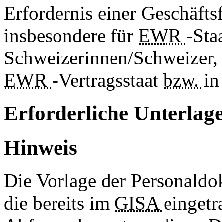
Erfordernis einer Geschäftsf
insbesondere für
EWR
-Sta
Schweizerinnen/Schweizer, 
EWR
-Vertragsstaat
bzw.
in
Erforderliche Unterlag
Hinweis
Die Vorlage der Personaldok
die bereits im
GISA
eingetr