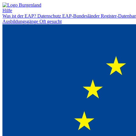
Hilfe
Was ist der EAP?
Datenschutz
EAP-Bundesländer
Register-Datenba
Ausbildungsgänge
Oft gesucht