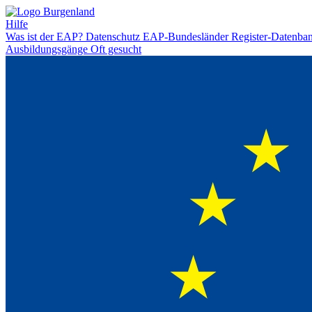
Hilfe
Was ist der EAP?
Datenschutz
EAP-Bundesländer
Register-Datenba
Ausbildungsgänge
Oft gesucht