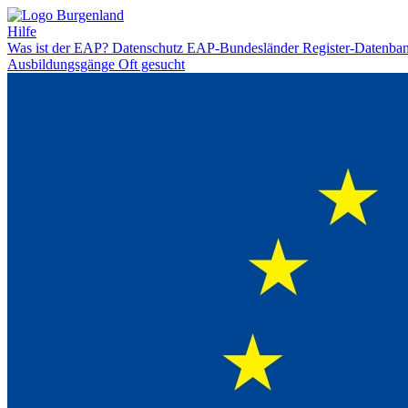
Hilfe
Was ist der EAP?
Datenschutz
EAP-Bundesländer
Register-Datenba
Ausbildungsgänge
Oft gesucht