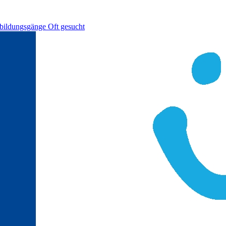
bildungsgänge
Oft gesucht