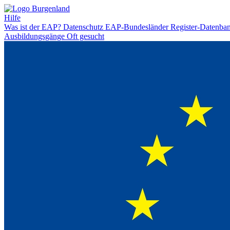
Hilfe
Was ist der EAP?
Datenschutz
EAP-Bundesländer
Register-Datenba
Ausbildungsgänge
Oft gesucht