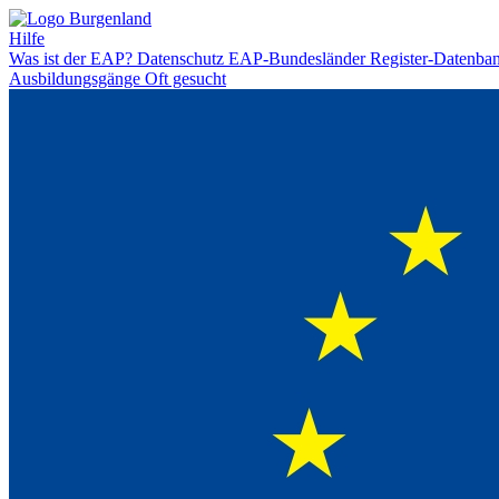
Hilfe
Was ist der EAP?
Datenschutz
EAP-Bundesländer
Register-Datenba
Ausbildungsgänge
Oft gesucht