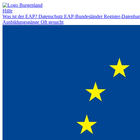
Hilfe
Was ist der EAP?
Datenschutz
EAP-Bundesländer
Register-Datenba
Ausbildungsgänge
Oft gesucht