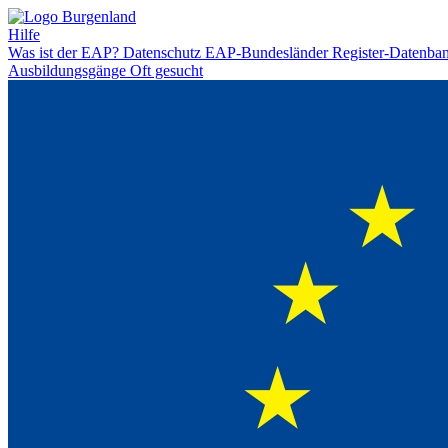
Hilfe
Was ist der EAP?
Datenschutz
EAP-Bundesländer
Register-Datenba
Ausbildungsgänge
Oft gesucht