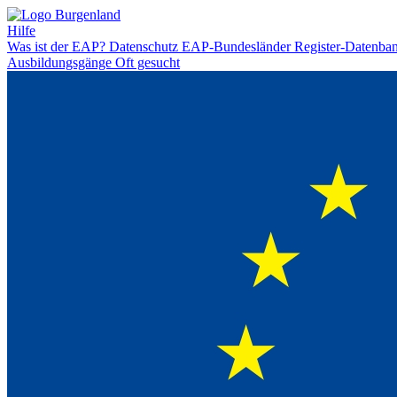
Hilfe
Was ist der EAP?
Datenschutz
EAP-Bundesländer
Register-Datenba
Ausbildungsgänge
Oft gesucht