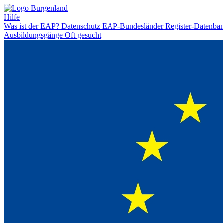
Hilfe
Was ist der EAP?
Datenschutz
EAP-Bundesländer
Register-Datenba
Ausbildungsgänge
Oft gesucht