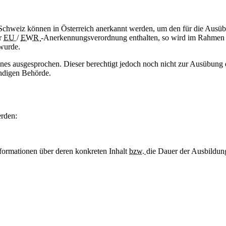
 Schweiz können in Österreich anerkannt werden, um den für die Ausü
er
EU
/
EWR
-Anerkennungsverordnung enthalten, so wird im Rahmen de
 wurde.
es ausgesprochen. Dieser berechtigt jedoch noch nicht zur Ausübung
ändigen Behörde.
rden:
formationen über deren konkreten Inhalt
bzw.
die Dauer der Ausbildun