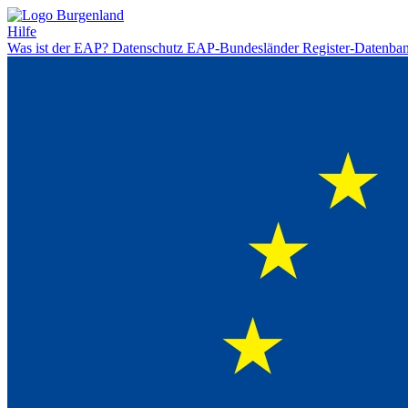
Hilfe
Was ist der EAP?
Datenschutz
EAP-Bundesländer
Register-Datenba