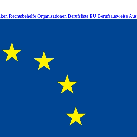
nken
Rechtsbehelfe
Organisationen
Berufsliste
EU Berufsausweise
Aus