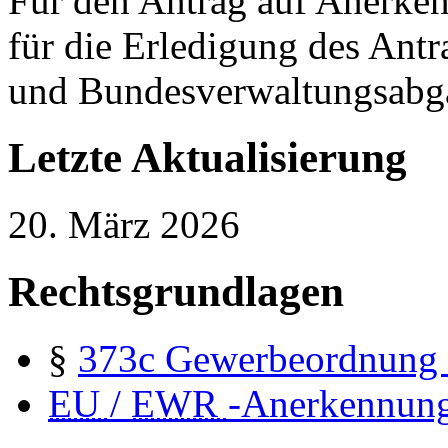
Für den Antrag auf Anerke
für die Erledigung des Ant
und Bundesverwaltungsabga
Letzte Aktualisierung
20. März 2026
Rechtsgrundlagen
§
373c
Gewerbeordnung
EU
/
EWR
-Anerkennun