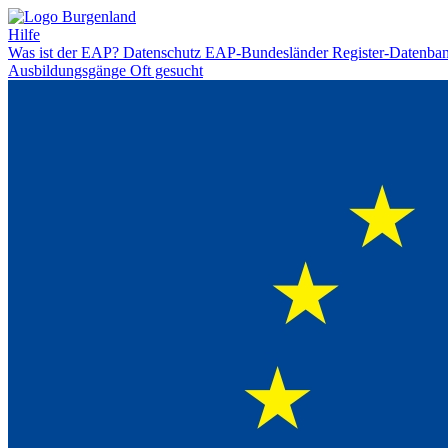
Hilfe
Was ist der EAP?
Datenschutz
EAP-Bundesländer
Register-Datenba
Ausbildungsgänge
Oft gesucht