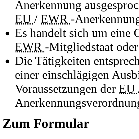
Anerkennung ausgesproch
EU
/
EWR
-Anerkennung
Es handelt sich um eine 
EWR
-Mitgliedstaat ode
Die Tätigkeiten entsprech
einer einschlägigen Ausb
Voraussetzungen der
EU
Anerkennungsverordnun
Zum Formular