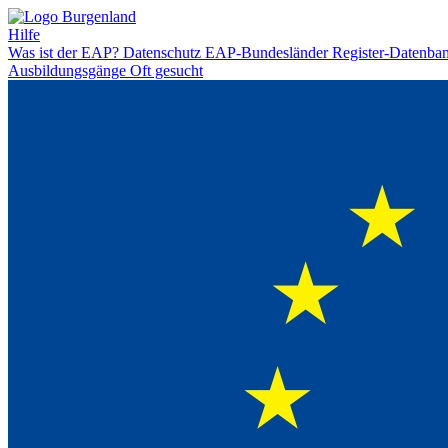
Hilfe
Was ist der EAP?
Datenschutz
EAP-Bundesländer
Register-Datenba
Ausbildungsgänge
Oft gesucht