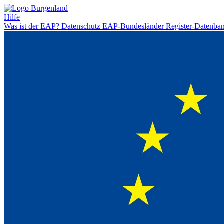
Hilfe
Was ist der EAP?
Datenschutz
EAP-Bundesländer
Register-Datenba