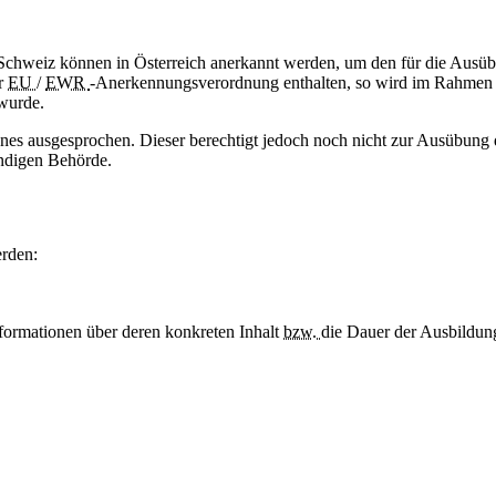
 Schweiz können in Österreich anerkannt werden, um den für die Ausü
er
EU
/
EWR
-Anerkennungsverordnung enthalten, so wird im Rahmen de
 wurde.
es ausgesprochen. Dieser berechtigt jedoch noch nicht zur Ausübung
ändigen Behörde.
rden:
formationen über deren konkreten Inhalt
bzw.
die Dauer der Ausbildun