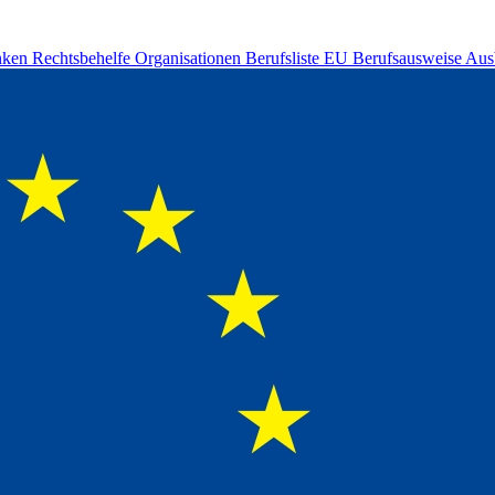
nken
Rechtsbehelfe
Organisationen
Berufsliste
EU Berufsausweise
Aus