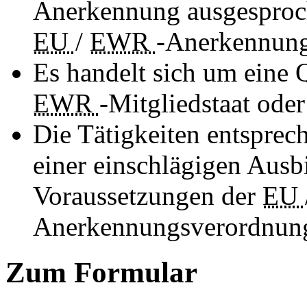
Anerkennung ausgesproch
EU
/
EWR
-Anerkennung
Es handelt sich um eine 
EWR
-Mitgliedstaat ode
Die Tätigkeiten entsprech
einer einschlägigen Ausb
Voraussetzungen der
EU
Anerkennungsverordnun
Zum Formular