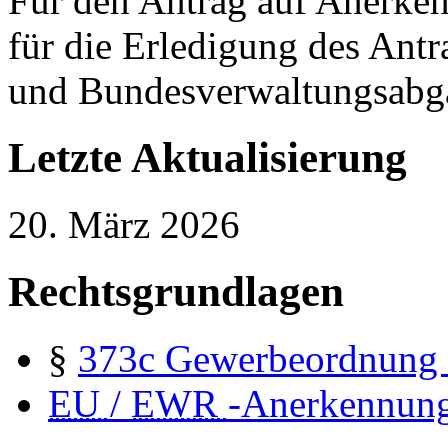
Für den Antrag auf Anerke
für die Erledigung des Ant
und Bundesverwaltungsabga
Letzte Aktualisierung
20. März 2026
Rechtsgrundlagen
§
373c
Gewerbeordnung
EU
/
EWR
-Anerkennun