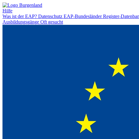
Hilfe
Was ist der EAP?
Datenschutz
EAP-Bundesländer
Register-Datenba
Ausbildungsgänge
Oft gesucht