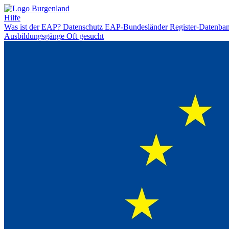
Hilfe
Was ist der EAP?
Datenschutz
EAP-Bundesländer
Register-Datenba
Ausbildungsgänge
Oft gesucht