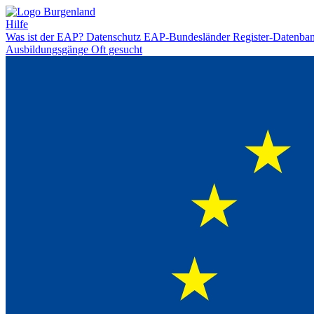
Hilfe
Was ist der EAP?
Datenschutz
EAP-Bundesländer
Register-Datenba
Ausbildungsgänge
Oft gesucht