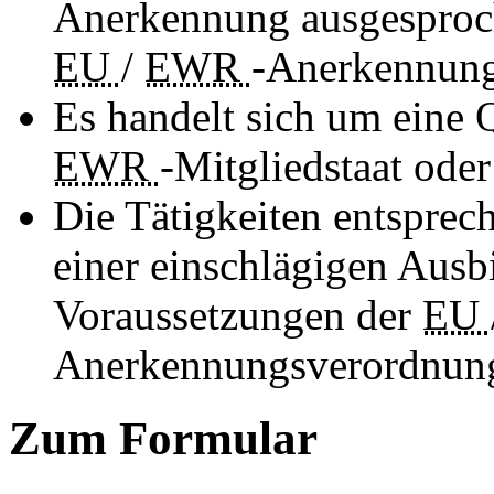
Anerkennung ausgesproch
EU
/
EWR
-Anerkennung
Es handelt sich um eine 
EWR
-Mitgliedstaat ode
Die Tätigkeiten entsprech
einer einschlägigen Ausb
Voraussetzungen der
EU
Anerkennungsverordnun
Zum Formular