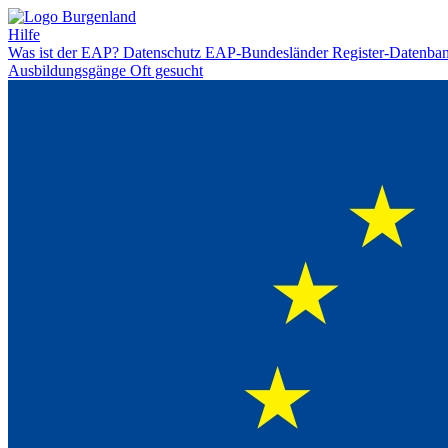
Hilfe
Was ist der EAP?
Datenschutz
EAP-Bundesländer
Register-Datenba
Ausbildungsgänge
Oft gesucht