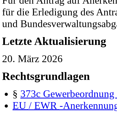
Für den Antrag auf Anerke
für die Erledigung des Ant
und Bundesverwaltungsabga
Letzte Aktualisierung
20. März 2026
Rechtsgrundlagen
§
373c
Gewerbeordnung
EU
/
EWR
-Anerkennun