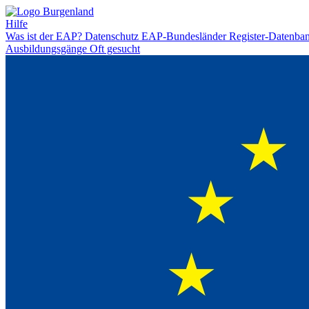
Hilfe
Was ist der EAP?
Datenschutz
EAP-Bundesländer
Register-Datenba
Ausbildungsgänge
Oft gesucht