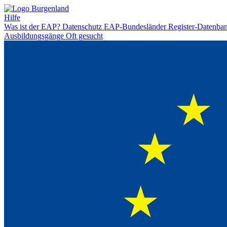
Hilfe
Was ist der EAP?
Datenschutz
EAP-Bundesländer
Register-Datenba
Ausbildungsgänge
Oft gesucht