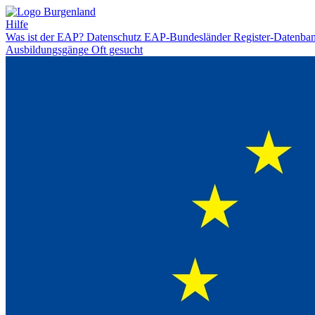
Hilfe
Was ist der EAP?
Datenschutz
EAP-Bundesländer
Register-Datenba
Ausbildungsgänge
Oft gesucht