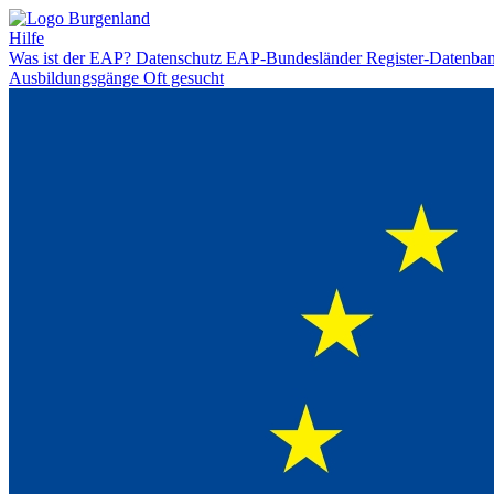
Hilfe
Was ist der EAP?
Datenschutz
EAP-Bundesländer
Register-Datenba
Ausbildungsgänge
Oft gesucht