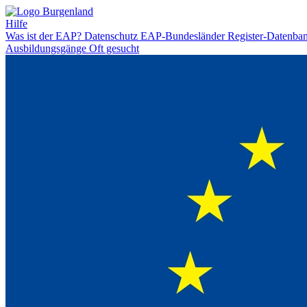
Hilfe
Was ist der EAP?
Datenschutz
EAP-Bundesländer
Register-Datenba
Ausbildungsgänge
Oft gesucht