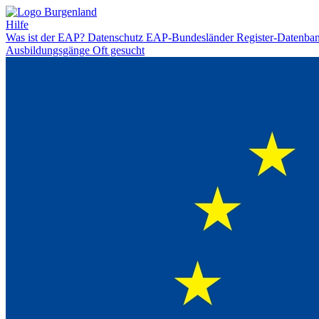
Hilfe
Was ist der EAP?
Datenschutz
EAP-Bundesländer
Register-Datenba
Ausbildungsgänge
Oft gesucht