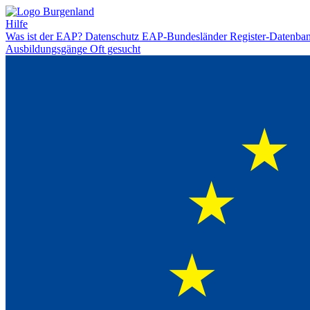
Hilfe
Was ist der EAP?
Datenschutz
EAP-Bundesländer
Register-Datenba
Ausbildungsgänge
Oft gesucht