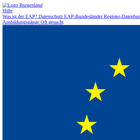
Hilfe
Was ist der EAP?
Datenschutz
EAP-Bundesländer
Register-Datenba
Ausbildungsgänge
Oft gesucht