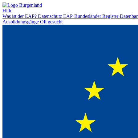
Hilfe
Was ist der EAP?
Datenschutz
EAP-Bundesländer
Register-Datenba
Ausbildungsgänge
Oft gesucht