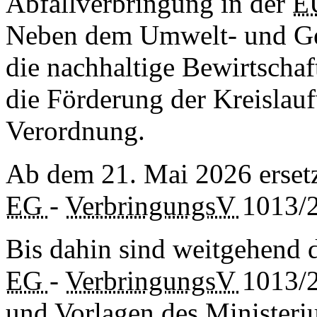
Abfallverbringung in der
E
Neben dem Umwelt- und Ges
die nachhaltige Bewirtscha
die Förderung der Kreislaufw
Verordnung.
Ab dem 21. Mai 2026 ersetzt
EG
-
VerbringungsV
1013/2
Bis dahin sind weitgehend 
EG
-
VerbringungsV
1013/
und Vorlagen des Minister