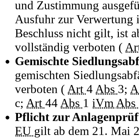
und Zustimmung ausgefü
Ausfuhr zur Verwertung i
Beschluss nicht gilt, ist
vollständig verboten (
Ar
Gemischte Siedlungsabf
gemischten Siedlungsabf
verboten (
Art
4
Abs
3;
A
c;
Art
44
Abs
1
iVm
Abs
Pflicht zur Anlagenprü
EU
gilt ab dem 21. Mai 