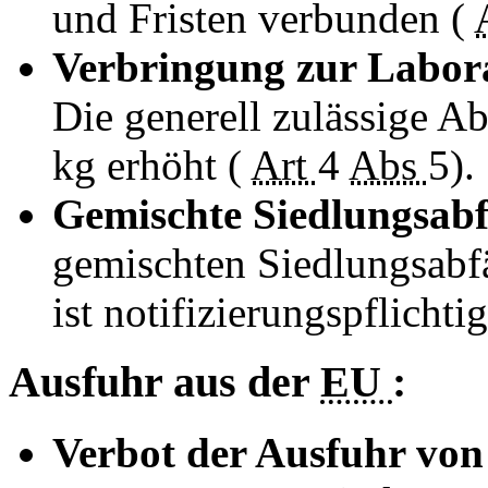
und Fristen verbunden (
Verbringung zur Labora
Die generell zulässige A
kg erhöht (
Art
4
Abs
5).
Gemischte Siedlungsabf
gemischten Siedlungsabf
ist notifizierungspflichti
Ausfuhr aus der
EU
:
Verbot der Ausfuhr von 