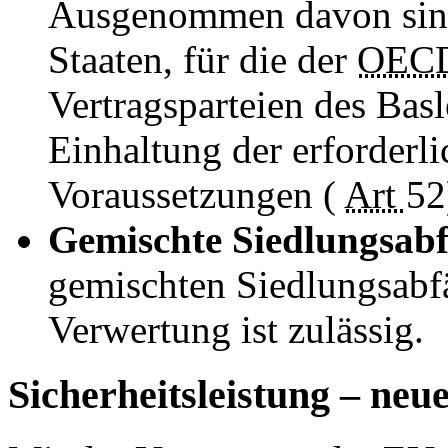
Ausgenommen davon sind
Staaten, für die der
OEC
Vertragsparteien des Bas
Einhaltung der erforder
Voraussetzungen (
Art
52
Gemischte Siedlungsabf
gemischten Siedlungsabfä
Verwertung ist zulässig.
Sicherheitsleistung – neu