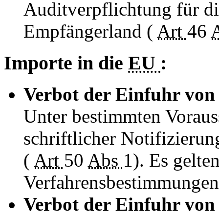
Auditverpflichtung für d
Empfängerland (
Art
46
Importe in die
EU
:
Verbot der Einfuhr von 
Unter bestimmten Voraus
schriftlicher Notifizieru
(
Art
50
Abs
1). Es gelte
Verfahrensbestimmungen
Verbot der Einfuhr von