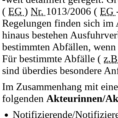
(
EG
)
Nr.
1013/2006 (
EG
Regelungen finden sich im 
hinaus bestehen Ausfuhrver
bestimmten Abfällen, wenn
Für bestimmte Abfälle (
z.B
sind überdies besondere An
Im Zusammenhang mit eine
folgenden
Akteurinnen/Ak
Notifizierende/Notifizier