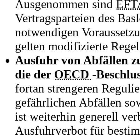
Ausgenommen sind
EF
Vertragsparteien des Ba
notwendigen Voraussetzun
gelten modifizierte Rege
Ausfuhr von Abfällen zu
die der
OECD
-Beschlus
fortan strengeren Reguli
gefährlichen Abfällen so
ist weiterhin generell ve
Ausfuhrverbot für bestim