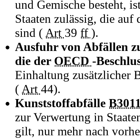
und Gemische besteht, ist
Staaten zulässig, die auf
sind (
Art
39
ff
).
Ausfuhr von Abfällen zu
die der
OECD
-Beschlus
Einhaltung zusätzlicher
(
Art
44).
Kunststoffabfälle
B301
zur Verwertung in Staaten
gilt, nur mehr nach vorhe