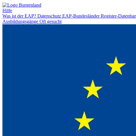
Hilfe
Was ist der EAP?
Datenschutz
EAP-Bundesländer
Register-Datenba
Ausbildungsgänge
Oft gesucht