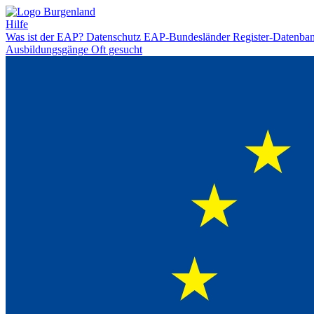
Hilfe
Was ist der EAP?
Datenschutz
EAP-Bundesländer
Register-Datenba
Ausbildungsgänge
Oft gesucht