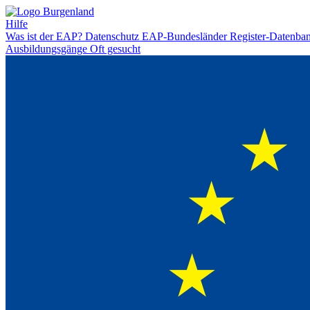
Hilfe
Was ist der EAP?
Datenschutz
EAP-Bundesländer
Register-Datenba
Ausbildungsgänge
Oft gesucht