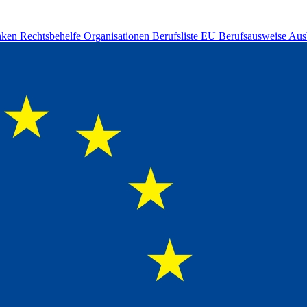
nken
Rechtsbehelfe
Organisationen
Berufsliste
EU Berufsausweise
Aus