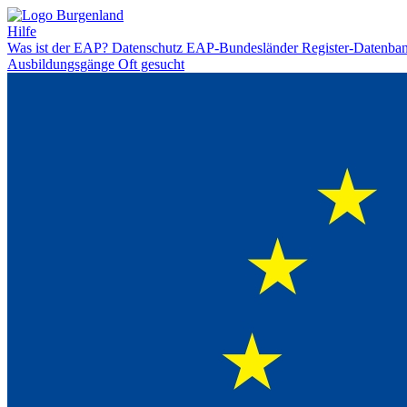
Hilfe
Was ist der EAP?
Datenschutz
EAP-Bundesländer
Register-Datenba
Ausbildungsgänge
Oft gesucht